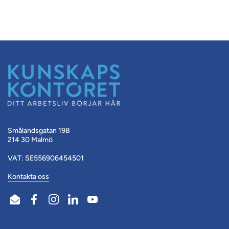
Smålandsgatan 19B
214 30 Malmö
VAT: SE556906454501
Kontakta oss
Email
Facebook
Instagram
LinkedIn
YouTube