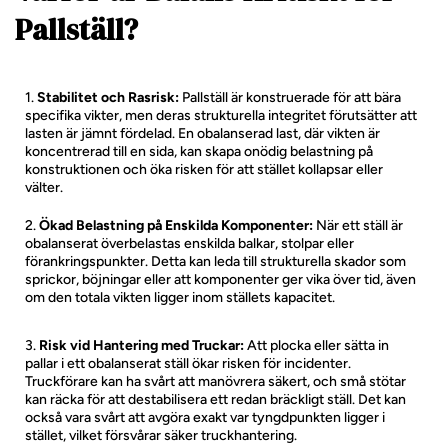
Pallställ?
Stabilitet och Rasrisk:
Pallställ är konstruerade för att bära
specifika vikter, men deras strukturella integritet förutsätter att
lasten är jämnt fördelad. En obalanserad last, där vikten är
koncentrerad till en sida, kan skapa onödig belastning på
konstruktionen och öka risken för att stället kollapsar eller
välter.
Ökad Belastning på Enskilda Komponenter:
När ett ställ är
obalanserat överbelastas enskilda balkar, stolpar eller
förankringspunkter. Detta kan leda till strukturella skador som
sprickor, böjningar eller att komponenter ger vika över tid, även
om den totala vikten ligger inom ställets kapacitet.
Risk vid Hantering med Truckar:
Att plocka eller sätta in
pallar i ett obalanserat ställ ökar risken för incidenter.
Truckförare kan ha svårt att manövrera säkert, och små stötar
kan räcka för att destabilisera ett redan bräckligt ställ. Det kan
också vara svårt att avgöra exakt var tyngdpunkten ligger i
stället, vilket försvårar säker truckhantering.