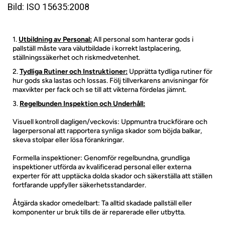
Bild: ISO 15635:2008
Utbildning av Personal:
All personal som hanterar gods i
pallställ måste vara välutbildade i korrekt lastplacering,
ställningssäkerhet och riskmedvetenhet.
Tydliga Rutiner och Instruktioner:
Upprätta tydliga rutiner för
hur gods ska lastas och lossas. Följ tillverkarens anvisningar för
maxvikter per fack och se till att vikterna fördelas jämnt.
Regelbunden Inspektion och Underhåll:
Visuell kontroll dagligen/veckovis: Uppmuntra truckförare och
lagerpersonal att rapportera synliga skador som böjda balkar,
skeva stolpar eller lösa förankringar.
Formella inspektioner: Genomför regelbundna, grundliga
inspektioner utförda av kvalificerad personal eller externa
experter för att upptäcka dolda skador och säkerställa att ställen
fortfarande uppfyller säkerhetsstandarder.
Åtgärda skador omedelbart: Ta alltid skadade pallställ eller
komponenter ur bruk tills de är reparerade eller utbytta.