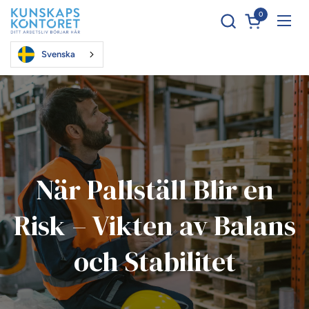
Hoppa till innehållet
0
Öppna kundva
Öppn
Svenska
När Pallställ Blir en
Risk – Vikten av Balans
och Stabilitet