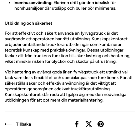
Inomhusanvänding:
Eldriven drift gör den idealisk för
inomhusmiljöer där utsläpp och buller bör minimeras.
Utbildning och säkerhet
För att effektivt och säkert använda en fyrvägstruck är det
avgörande att operatören har rätt utbildning. Kunskapskontoret
erbjuder omfattande truckförarutbildningar som kombinerar
teoretisk kunskap med praktiska övningar. Dessa utbildningar
täcker allt från truckens funktion till säker lastning och hantering,
vilket minskar risken för olyckor och skador på utrustning.
Vid hantering av avlångt goda är en fyrvägstruck ett utmärkt val
tack vare dess flexibilitet och specialanpassade funktioner. För att
säkerställa säker och effektiv användning är det viktigt att
operatören genomgår en adekvat truckförarutbildning.
Kunskapskontoret står redo att hjälpa dig med den nödvändiga
utbildningen för att optimera din materialhantering.
Tillbaka
Facebook
X (Twitter)
Pinterest