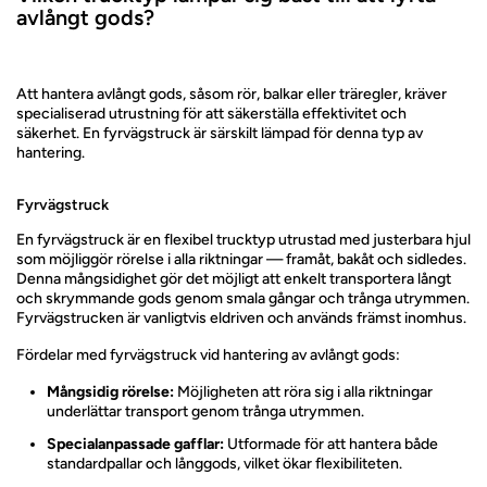
avlångt gods?
Att hantera avlångt gods, såsom rör, balkar eller träregler, kräver
specialiserad utrustning för att säkerställa effektivitet och
säkerhet. En fyrvägstruck är särskilt lämpad för denna typ av
hantering.
Fyrvägstruck
En fyrvägstruck är en flexibel trucktyp utrustad med justerbara hjul
som möjliggör rörelse i alla riktningar — framåt, bakåt och sidledes.
Denna mångsidighet gör det möjligt att enkelt transportera långt
och skrymmande gods genom smala gångar och trånga utrymmen.
Fyrvägstrucken är vanligtvis eldriven och används främst inomhus.
Fördelar med fyrvägstruck vid hantering av avlångt gods:
Mångsidig rörelse:
Möjligheten att röra sig i alla riktningar
underlättar transport genom trånga utrymmen.
Specialanpassade gafflar:
Utformade för att hantera både
standardpallar och långgods, vilket ökar flexibiliteten.