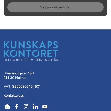
Välj produkter först
Smålandsgatan 19B
214 30 Malmö
VAT: SE556906454501
Kontakta oss
Email
Facebook
Instagram
LinkedIn
YouTube