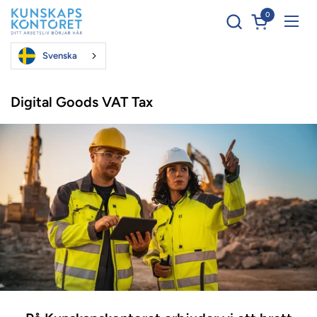
Hoppa till innehållet
0
Öppna kundva
Öppn
Svenska
Digital Goods VAT Tax