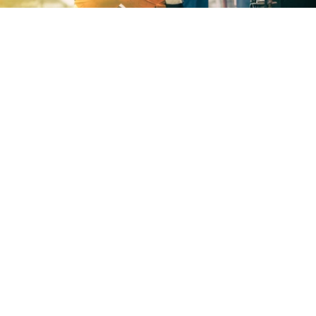
VAD KOMMER DU ATT LÄRA DIG I DEN HÄR
KURSEN?
• Vilka lagar och regler som gäller vid vägarbete
• Hur reglerna ska tillämpas i olika situationer
• Vilka risker som finns – och hur du förebygger dem
• Vad Trafikverkets krav innebär i praktiken